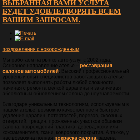
ВЫБРАННАЯ ВАМИ УСЛУГА
БУДЕТ УДОВЛЕТВОРЯТЬ ВСЕМ
ВАШИМ ЗАПРОСАМ.
поздравления с новорожденным
Мы работаем на рынке авто-услуг с 2002 года.
Основное направление ателье –
реставрация
салонов автомобилей
. Высокий профессиональный
уровень и опыт специалистов работающих в ателье
позволяет выполнять работы любой сложности,
начиная с ремонта мелкой царапины и заканчивая
абсолютным обновлением салона до неузнаваемости.
Благодаря уникальным технологиям, используемым в
нашем ателье, возможно качественное и быстрое
удаление царапин, потертостей, порезов, сквозных
отверстий, трещин, прожженных участков обшивки
салона, повреждений пластика, дерева, кожи или
кожзаменителя, ткани, коврового покрытия. А также, у
нас возможна полная
покраска салона,
замена