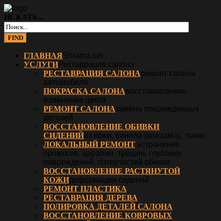
ИСКАТЬ...
ГЛАВНАЯ
Shrama.net
УСЛУГИ
Реставрация салона
РЕСТАВРАЦИЯ САЛОНА
ремонт салона
автомобиля
ПОКРАСКА САЛОНА
восстановление,
изменение цвета
РЕМОНТ САЛОНА
замена поврежденных
деталей
ВОССТАНОВЛЕНИЕ ОБИВКИ
СИДЕНИЙ
из кожи, винила (кожзама), ткани.
ЛОКАЛЬНЫЙ РЕМОНТ
устранение
прожогов, царапин, трещин, глубоких
повреждений, потертостей обивки
ВОССТАНОВЛЕНИЕ РАСТЯНУТОЙ
КОЖИ
деформации сидений
РЕМОНТ ПЛАСТИКА
РЕСТАВРАЦИЯ ДЕРЕВА
ПОЛИРОВКА ДЕТАЛЕЙ САЛОНА
ВОССТАНОВЛЕНИЕ КОВРОВЫХ